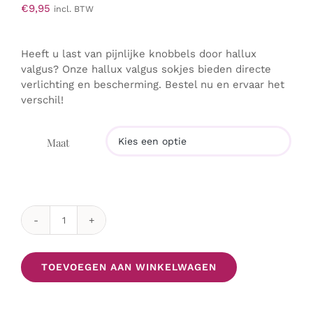
€
9,95
incl. BTW
Heeft u last van pijnlijke knobbels door hallux
valgus? Onze hallux valgus sokjes bieden directe
verlichting en bescherming. Bestel nu en ervaar het
verschil!
Maat

2
Comfort
hallux-
TOEVOEGEN AAN WINKELWAGEN
valgus
Plus
Sokjes