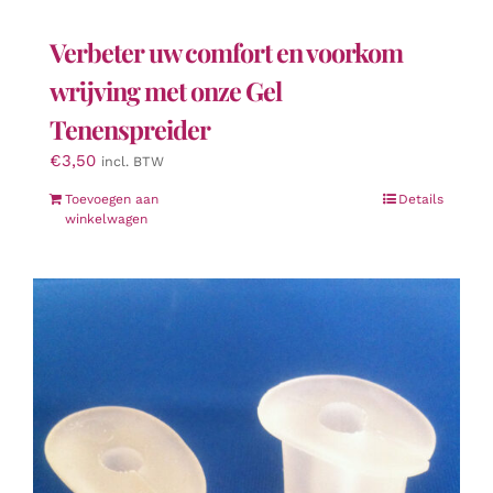
Verbeter uw comfort en voorkom
wrijving met onze Gel
Tenenspreider
€
3,50
incl. BTW
Toevoegen aan
Details
winkelwagen