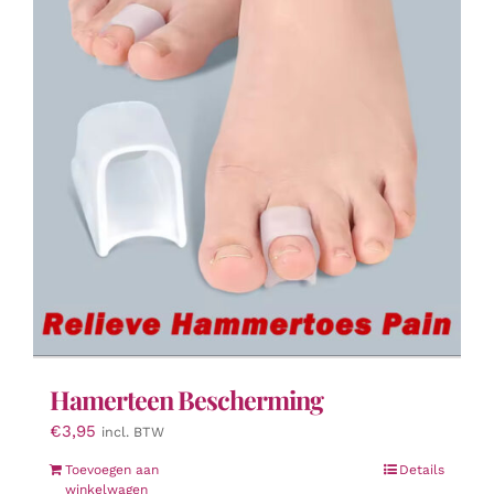
optie
kan
gekozen
worden
op
de
productpagina
Hamerteen Bescherming
€
3,95
incl. BTW
Toevoegen aan
Details
winkelwagen