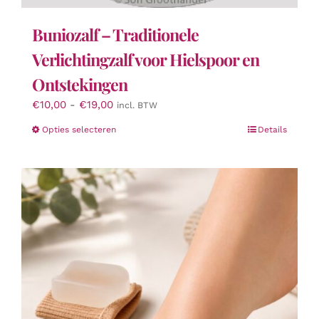
Buniozalf – Traditionele
Verlichtingzalf voor Hielspoor en
Ontstekingen
Prijsklasse:
€
10,00
-
€
19,00
incl. BTW
€10,00
Dit
Opties selecteren
Details
tot
product
€19,00
heeft
meerdere
variaties.
Deze
optie
kan
gekozen
worden
op
de
productpagina