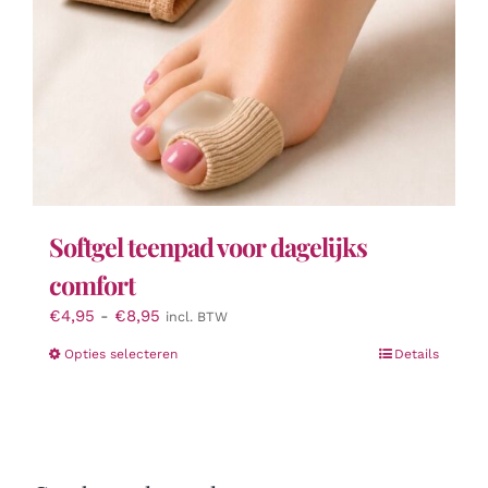
Softgel teenpad voor dagelijks
comfort
Prijsklasse:
€
4,95
-
€
8,95
incl. BTW
€4,95
Dit
Opties selecteren
Details
tot
product
€8,95
heeft
meerdere
variaties.
Deze