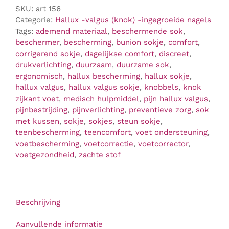
aantal
SKU:
art 156
Categorie:
Hallux -valgus (knok) -ingegroeide nagels
Tags:
ademend materiaal
,
beschermende sok
,
beschermer
,
bescherming
,
bunion sokje
,
comfort
,
corrigerend sokje
,
dagelijkse comfort
,
discreet
,
drukverlichting
,
duurzaam
,
duurzame sok
,
ergonomisch
,
hallux bescherming
,
hallux sokje
,
hallux valgus
,
hallux valgus sokje
,
knobbels
,
knok
zijkant voet
,
medisch hulpmiddel
,
pijn hallux valgus
,
pijnbestrijding
,
pijnverlichting
,
preventieve zorg
,
sok
met kussen
,
sokje
,
sokjes
,
steun sokje
,
teenbescherming
,
teencomfort
,
voet ondersteuning
,
voetbescherming
,
voetcorrectie
,
voetcorrector
,
voetgezondheid
,
zachte stof
Beschrijving
Aanvullende informatie