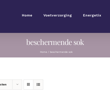
Home
Voetverzorging
Energetix
beschermende sok
Home
beschermende sok
ucten