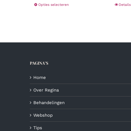
Dit
Opties selecteren
Details
product
heeft
meerdere
variaties.
Deze
optie
kan
gekozen
PAGINA’S
worden
op
de
Home
productpagina
Over Regina
Behandelingen
Webshop
Tips