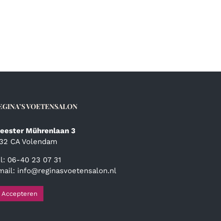
EGINA’S VOETENSALON
eester Mührenlaan 3
132 CA Volendam
el: 06-40 23 07 31
mail:
info@reginasvoetensalon.nl
Accepteren