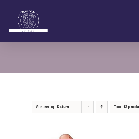
Ga
naar
inhoud
Sorteer op
Datum
Toon
12 prod