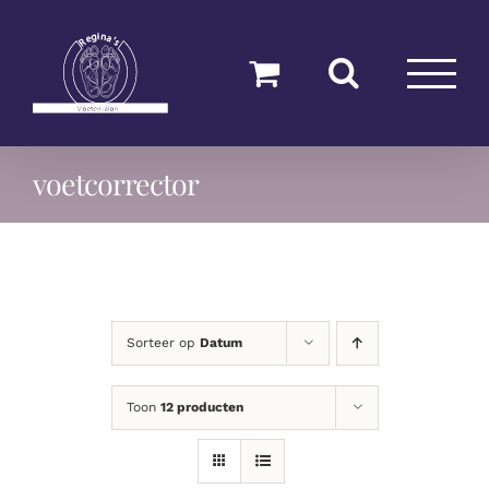
Ga
naar
inhoud
voetcorrector
Sorteer op
Datum
Toon
12 producten