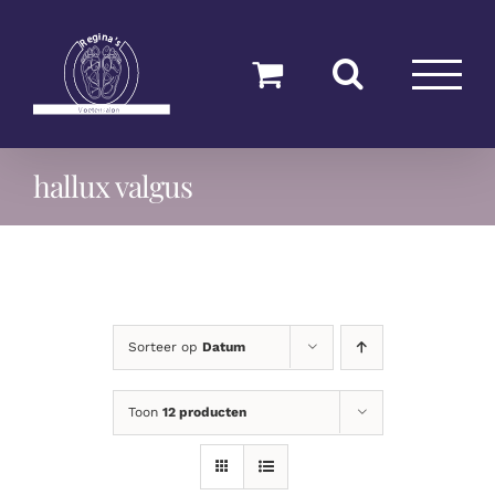
Ga
naar
inhoud
hallux valgus
Sorteer op
Datum
Toon
12 producten