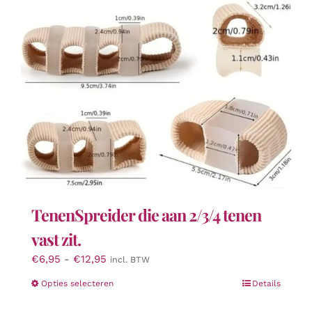
TenenSpreider die aan 2/3/4 tenen
vast zit.
Prijsklasse:
€
6,95
-
€
12,95
incl. BTW
€6,95
Dit
Opties selecteren
Details
tot
product
€12,95