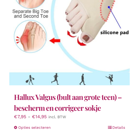
Hallux Valgus (bult aan grote teen) –
bescherm en corrigeer sokje
Prijsklasse:
€
7,95
-
€
14,95
incl. BTW
€7,95
Dit
Opties selecteren
Details
tot
product
€14,95