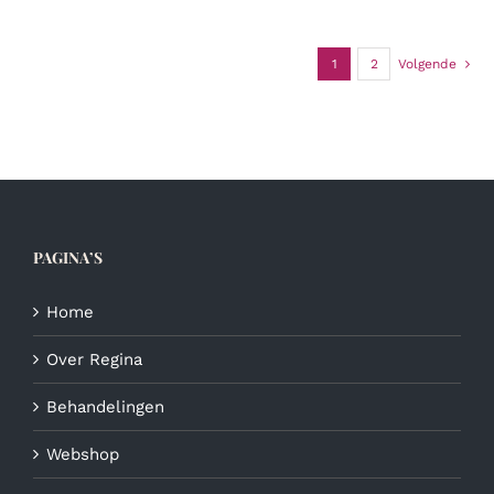
heeft
meerdere
variaties.
1
2
Volgende
Deze
optie
kan
gekozen
worden
op
de
productpagina
PAGINA’S
Home
Over Regina
Behandelingen
Webshop