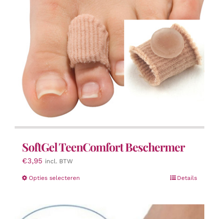
worden
op
de
productpagina
SoftGel TeenComfort Beschermer
€
3,95
incl. BTW
Dit
Opties selecteren
Details
product
heeft
meerdere