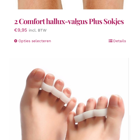
2 Comfort hallux-valgus Plus Sokjes
€
9,95
incl. BTW
Dit
Opties selecteren
Details
product
heeft
meerdere
variaties.
Deze
optie
kan
gekozen
worden
op
de
productpagina