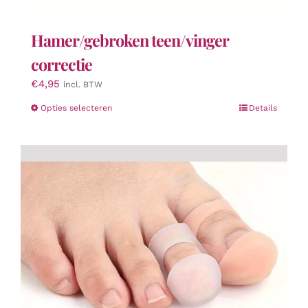
Hamer/gebroken teen/vinger
correctie
€
4,95
incl. BTW
Dit
Opties selecteren
Details
product
heeft
meerdere
variaties.
Deze
optie
kan
gekozen
worden
op
de
productpagina