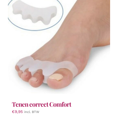
variaties.
Deze
optie
kan
gekozen
worden
op
de
productpagina
Tenen correct Comfort
€
9,95
incl. BTW