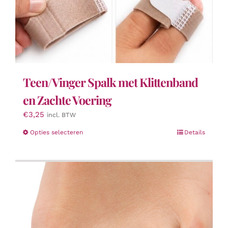
Teen/Vinger Spalk met Klittenband
en Zachte Voering
€
3,25
incl. BTW
Dit
Opties selecteren
Details
product
heeft
meerdere
variaties.
Deze
optie
kan
gekozen