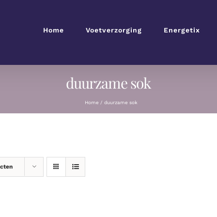
Home
Voetverzorging
Energetix
duurzame sok
Home
duurzame sok
ucten