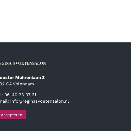
EGINA’S VOETENSALON
eester Mührenlaan 3
132 CA Volendam
el: 06-40 23 07 31
mail:
info@reginasvoetensalon.nl
Accepteren