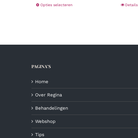
Dit
Opties selecteren
Details
product
heeft
meerdere
variaties.
Deze
optie
kan
gekozen
PAGINA’S
worden
op
de
Home
productpagina
Over Regina
Behandelingen
Webshop
Tips