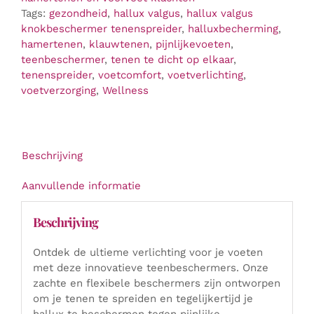
Tags:
gezondheid
,
hallux valgus
,
hallux valgus
knokbeschermer tenenspreider
,
halluxbecherming
,
hamertenen
,
klauwtenen
,
pijnlijkevoeten
,
teenbeschermer
,
tenen te dicht op elkaar
,
tenenspreider
,
voetcomfort
,
voetverlichting
,
voetverzorging
,
Wellness
Beschrijving
Aanvullende informatie
Beschrijving
Ontdek de ultieme verlichting voor je voeten
met deze innovatieve teenbeschermers. Onze
zachte en flexibele beschermers zijn ontworpen
om je tenen te spreiden en tegelijkertijd je
hallux te beschermen tegen pijnlijke