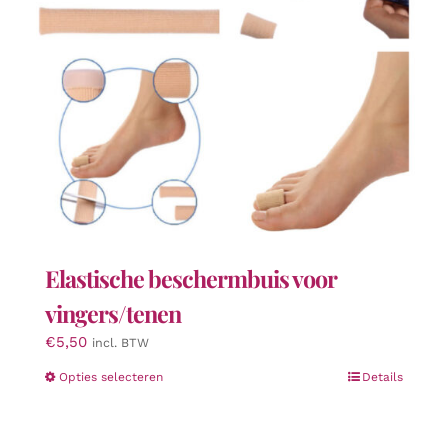
op
de
productpagina
Elastische beschermbuis voor
vingers/tenen
€
5,50
incl. BTW
Dit
Opties selecteren
Details
product
heeft
meerdere