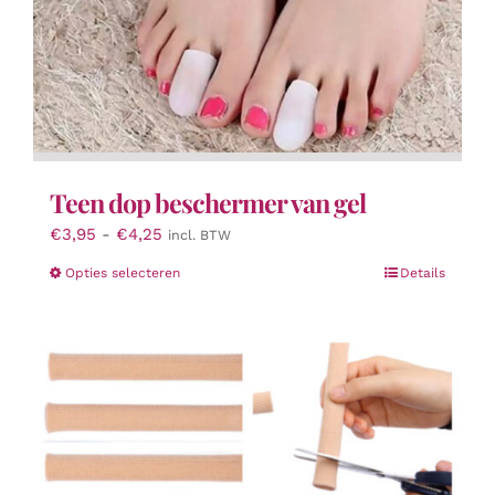
Teen dop beschermer van gel
Prijsklasse:
€
3,95
-
€
4,25
incl. BTW
€3,95
Dit
Opties selecteren
Details
tot
product
€4,25
heeft
meerdere
variaties.
Deze
optie
kan
gekozen
worden