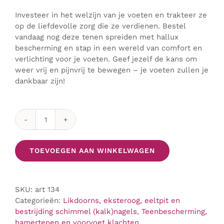
Investeer in het welzijn van je voeten en trakteer ze
op de liefdevolle zorg die ze verdienen. Bestel
vandaag nog deze tenen spreiden met hallux
bescherming en stap in een wereld van comfort en
verlichting voor je voeten. Geef jezelf de kans om
weer vrij en pijnvrij te bewegen – je voeten zullen je
dankbaar zijn!
"Happy
Feet:
Tenenspreider
TOEVOEGEN AAN WINKELWAGEN
met
bescherming
voor
SKU:
art 134
hallux"
Categorieën:
Likdoorns, eksteroog, eeltpit en
aantal
bestrijding schimmel (kalk)nagels
,
Teenbescherming,
hamertenen en voorvoet klachten