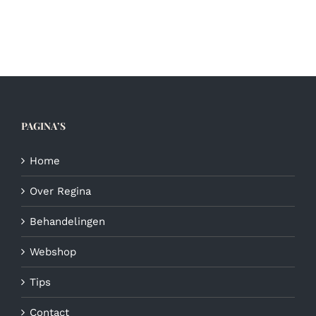
variaties.
Deze
optie
kan
gekozen
worden
op
de
PAGINA’S
productpagina
Home
Over Regina
Behandelingen
Webshop
Tips
Contact