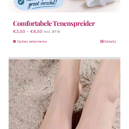
Comfortabele Tenenspreider
Prijsklasse:
€
3,50
-
€
6,50
incl. BTW
€3,50
Dit
Opties selecteren
Details
tot
product
€6,50
heeft
meerdere
variaties.
Deze
optie
kan
gekozen
worden
op
de
productpagina