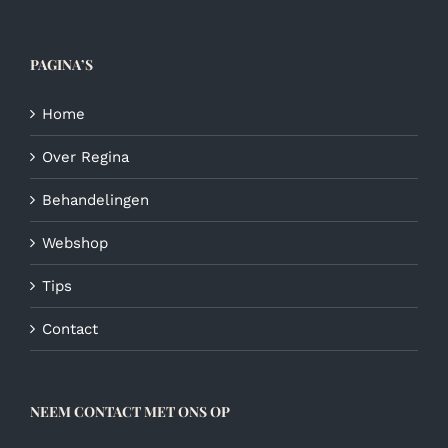
op
de
productpagina
PAGINA’S
Home
Over Regina
Behandelingen
Webshop
Tips
Contact
NEEM CONTACT MET ONS OP