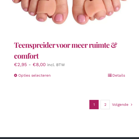
Teenspreider voor meer ruimte &
comfort
Prijsklasse:
€
2,95
-
€
8,00
incl. BTW
€2,95
Dit
Opties selecteren
Details
tot
product
€8,00
heeft
meerdere
variaties.
1
2
Volgende
Deze
optie
kan
gekozen
worden