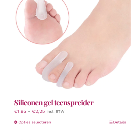
Siliconen gel teenspreider
Prijsklasse:
€
1,95
-
€
2,25
incl. BTW
€1,95
Dit
Opties selecteren
Details
tot
product
€2,25
heeft