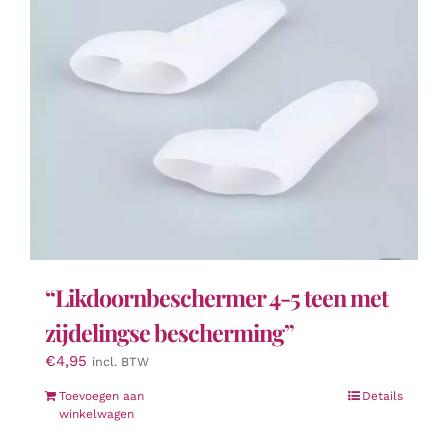
gekozen
worden
op
de
productpagina
“Likdoornbeschermer 4-5 teen met
zijdelingse bescherming”
€
4,95
incl. BTW
Toevoegen aan
Details
winkelwagen