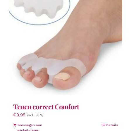
optie
kan
gekozen
worden
op
de
productpagina
Tenen correct Comfort
€
9,95
incl. BTW
Toevoegen aan
Details
winkelwagen