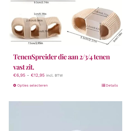
TenenSpreider die aan 2/3/4 tenen
vast zit.
Prijsklasse:
€
6,95
-
€
12,95
incl. BTW
€6,95
Dit
Opties selecteren
Details
tot
product
€12,95
heeft
meerdere
variaties.
Deze
optie
kan