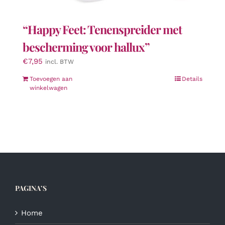
“Happy Feet: Tenenspreider met
bescherming voor hallux”
€
7,95
incl. BTW
Toevoegen aan
Details
winkelwagen
PAGINA’S
Home