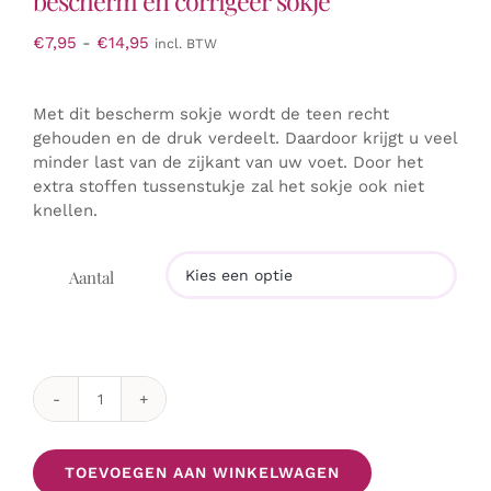
bescherm en corrigeer sokje
Prijsklasse:
€
7,95
-
€
14,95
incl. BTW
€7,95
tot
Met dit bescherm sokje wordt de teen recht
€14,95
gehouden en de druk verdeelt. Daardoor krijgt u veel
minder last van de zijkant van uw voet. Door het
extra stoffen tussenstukje zal het sokje ook niet
knellen.
Aantal

Hallux
Valgus
(bult
TOEVOEGEN AAN WINKELWAGEN
aan