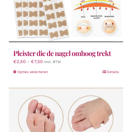
Pleister die de nagel omhoog trekt
Prijsklasse:
€
2,50
-
€
7,50
incl. BTW
€2,50
Dit
Opties selecteren
Details
tot
product
€7,50
heeft
meerdere
variaties.
Deze
optie
kan
gekozen
worden