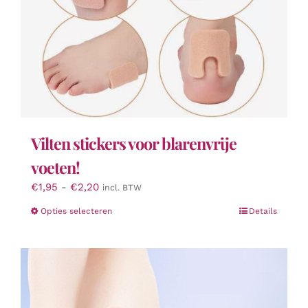
op
de
productpagina
Vilten stickers voor blarenvrije
voeten!
Prijsklasse:
€
1,95
-
€
2,20
incl. BTW
€1,95
Dit
Opties selecteren
Details
tot
product
€2,20
heeft
meerdere
variaties.
Deze
optie