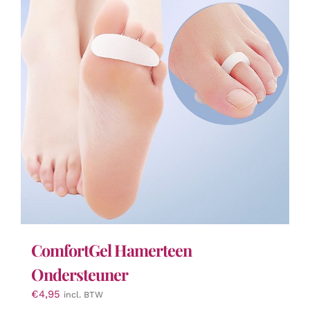
kan
gekozen
worden
op
de
productpagina
ComfortGel Hamerteen
Ondersteuner
€
4,95
incl. BTW