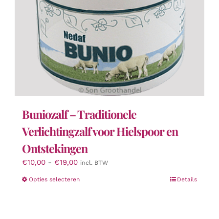
Buniozalf – Traditionele
Verlichtingzalf voor Hielspoor en
Ontstekingen
Prijsklasse:
€
10,00
-
€
19,00
incl. BTW
€10,00
Dit
Opties selecteren
Details
tot
product
€19,00
heeft
meerdere