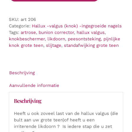
grote
teen)
-
SKU:
art 206
bescherm
Categorie:
Hallux -valgus (knok) -ingegroeide nagels
en
Tags:
artrose
,
bunion corrector
,
hallux valgus
,
corrigeer
knokbeschermer
,
likdoorn
,
peesontsteking
,
pijnlijke
sokje
knok grote teen
,
slijtage
,
standafwijking grote teen
aantal
Beschrijving
Aanvullende informatie
Beschrijving
Heeft u ook zoveel last van de hallux valgus (die
bult aan uw grote teen)of heeft u een
irriterende likdoorn ? Is iedere stap die u zet