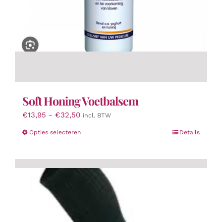
Soft Honing Voetbalsem
Prijsklasse:
€
13,95
-
€
32,50
incl. BTW
€13,95
Dit
Opties selecteren
Details
tot
product
€32,50
heeft
meerdere
variaties.
Deze
optie
kan
gekozen