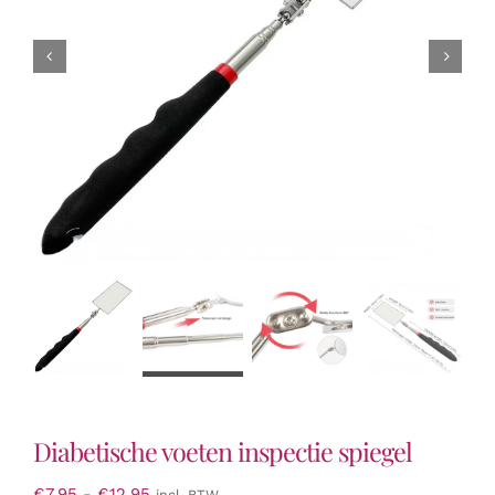
Diabetische voeten inspectie spiegel
Prijsklasse:
€
7,95
-
€
12,95
incl. BTW