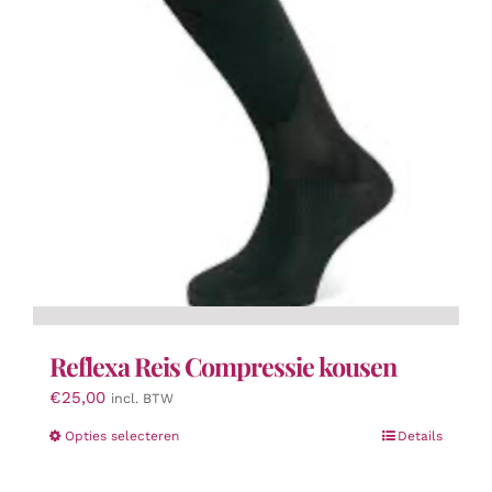
worden
op
de
productpagina
Reflexa Reis Compressie kousen
€
25,00
incl. BTW
Dit
Opties selecteren
Details
product
heeft