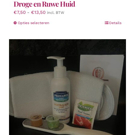
Droge en Ruwe Huid
Prijsklasse:
€
7,50
-
€
13,50
incl. BTW
€7,50
Dit
Opties selecteren
Details
tot
product
€13,50
heeft
meerdere
variaties.
Deze
optie
kan
gekozen
worden
op
de
productpagina