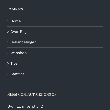
op
de
PAGINA’S
productpagina
Home
Over Regina
Behandelingen
Webshop
Tips
Contact
NEEM CONTACT MET ONS OP
Uw naam (verplicht)