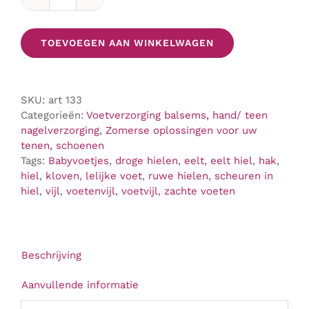
Dubbelzijdige
Supervijl
aantal
TOEVOEGEN AAN WINKELWAGEN
SKU:
art 133
Categorieën:
Voetverzorging balsems, hand/ teen
nagelverzorging
,
Zomerse oplossingen voor uw
tenen, schoenen
Tags:
Babyvoetjes
,
droge hielen
,
eelt
,
eelt hiel
,
hak
,
hiel
,
kloven
,
lelijke voet
,
ruwe hielen
,
scheuren in
hiel
,
vijl
,
voetenvijl
,
voetvijl
,
zachte voeten
Beschrijving
Aanvullende informatie