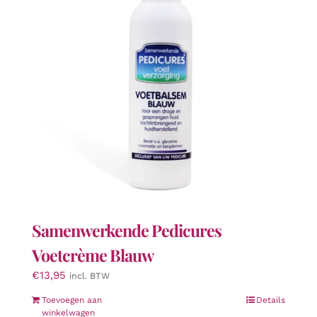
kan
gekozen
worden
op
de
productpagina
Samenwerkende Pedicures
Voetcrème Blauw
€
13,95
incl. BTW
Toevoegen aan
Details
winkelwagen