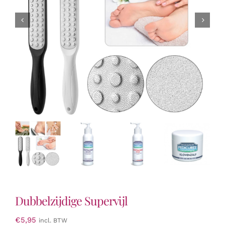
Dubbelzijdige Supervijl
€
5,95
incl. BTW