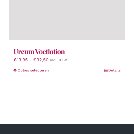
Ureum Voetlotion
Prijsklasse:
€
13,95
-
€
32,50
incl. BTW
€13,95
Dit
Opties selecteren
Details
tot
product
€32,50
heeft
meerdere
variaties.
Deze
optie
kan
gekozen
worden