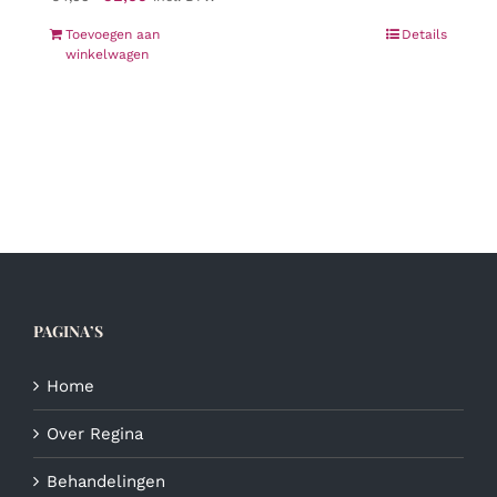
prijs
prijs
Toevoegen aan
Details
was:
is:
winkelwagen
€4,95.
€2,95.
PAGINA’S
Home
Over Regina
Behandelingen