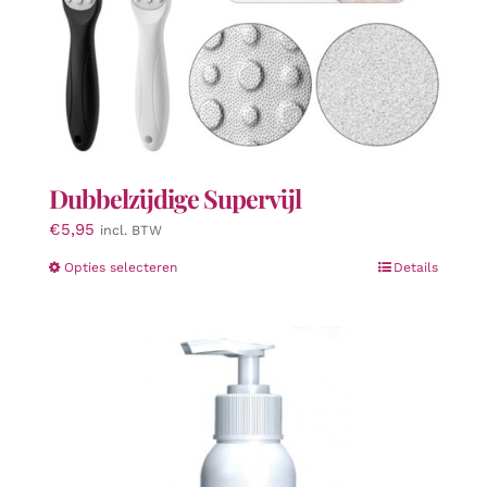
Dubbelzijdige Supervijl
€
5,95
incl. BTW
Dit
Opties selecteren
Details
product
heeft
meerdere
variaties.
Deze
optie
kan
gekozen
worden