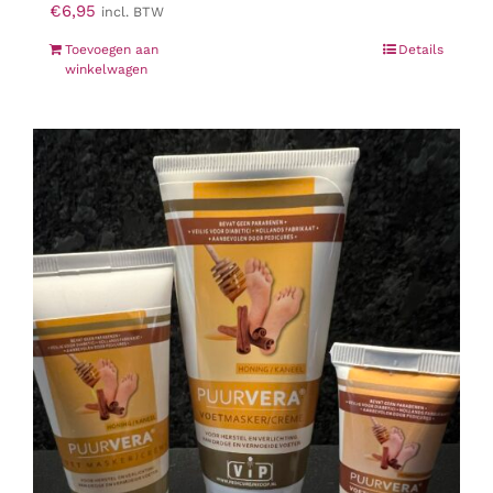
€
6,95
incl. BTW
Toevoegen aan
Details
winkelwagen