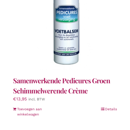
op
de
productpagina
Samenwerkende Pedicures Groen
Schimmelwerende Crème
€
13,95
incl. BTW
Toevoegen aan
Details
winkelwagen