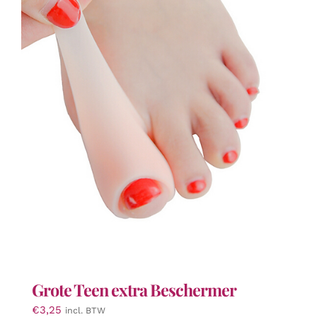
variaties.
Deze
optie
kan
gekozen
worden
op
de
productpagina
Grote Teen extra Beschermer
€
3,25
incl. BTW