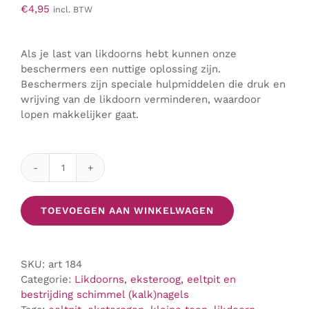
€
4,95
incl. BTW
Als je last van likdoorns hebt kunnen onze
beschermers een nuttige oplossing zijn.
Beschermers zijn speciale hulpmiddelen die druk en
wrijving van de likdoorn verminderen, waardoor
lopen makkelijker gaat.
"Likdoornbeschermer
4-
5
TOEVOEGEN AAN WINKELWAGEN
teen
met
zijdelingse
SKU:
art 184
bescherming"
Categorie:
Likdoorns, eksteroog, eeltpit en
aantal
bestrijding schimmel (kalk)nagels