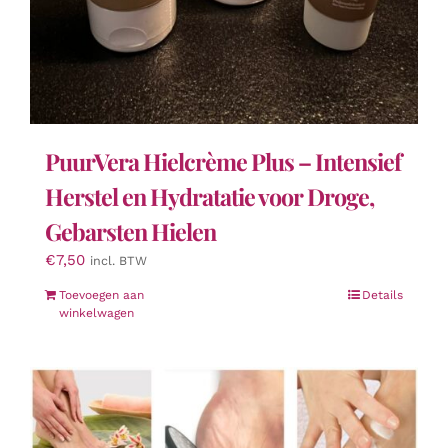
PuurVera Hielcrème Plus – Intensief
Herstel en Hydratatie voor Droge,
Gebarsten Hielen
€
7,50
incl. BTW
Toevoegen aan
Details
winkelwagen