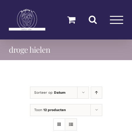
Ga
naar
inhoud
droge hielen
Sorteer op
Datum
Toon
12 producten