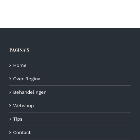
heeft
meerdere
variaties.
Deze
optie
kan
gekozen
PAGINA’S
worden
op
de
Home
productpagina
Over Regina
Behandelingen
Webshop
Tips
Contact