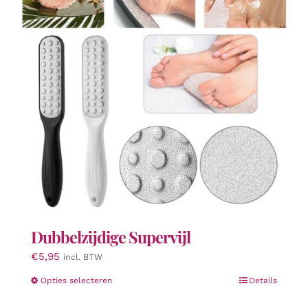
Dubbelzijdige Supervijl
€
5,95
incl. BTW
Dit
Opties selecteren
Details
product