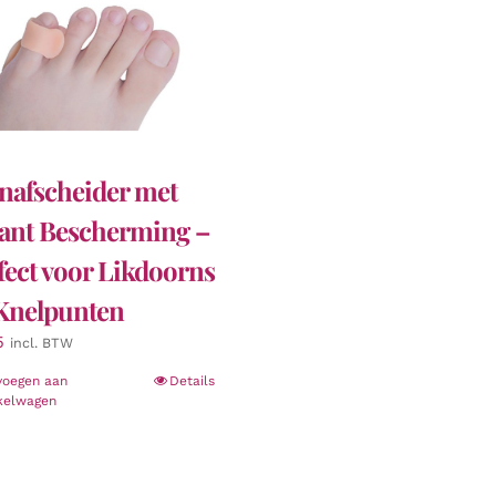
nafscheider met
kant Bescherming –
fect voor Likdoorns
Knelpunten
5
incl. BTW
voegen aan
Details
kelwagen