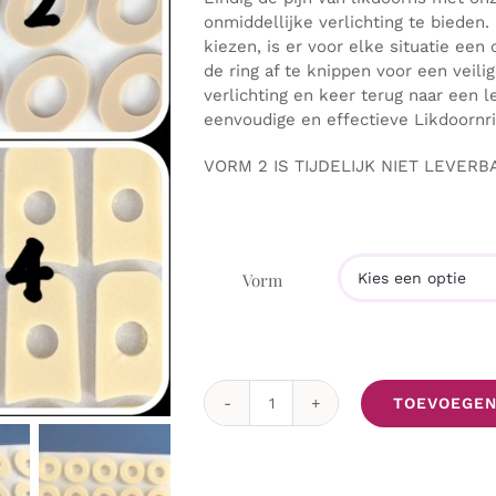
onmiddellijke verlichting te bieden.
kiezen, is er voor elke situatie een 
de ring af te knippen voor een veili
verlichting en keer terug naar een l
eenvoudige en effectieve Likdoornr
VORM 2 IS TIJDELIJK NIET LEVERB
Vorm

TOEVOEGEN
Vilt
ringen
ter
voorkoming