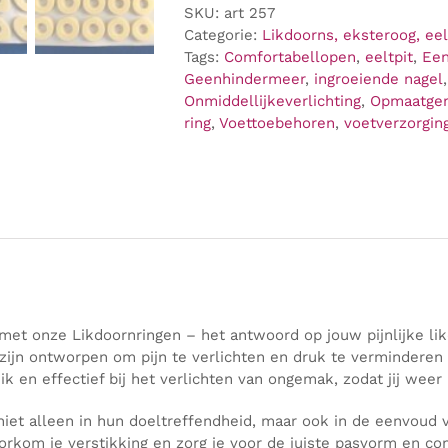
SKU:
art 257
van
Categorie:
Likdoorns, eksteroog, eel
eeltpit,
Tags:
Comfortabellopen
,
eeltpit
,
Een
eksteroog
Geenhindermeer
,
ingroeiende nagel
of
Onmiddellijkeverlichting
,
Opmaatge
likdoorn
ring
,
Voettoebehoren
,
voetverzorgin
aantal
g met onze Likdoornringen – het antwoord op jouw pijnlijke l
 zijn ontworpen om pijn te verlichten en druk te verminderen
ik en effectief bij het verlichten van ongemak, zodat jij weer
 niet alleen in hun doeltreffendheid, maar ook in de eenvou
oorkom je verstikking en zorg je voor de juiste pasvorm en com