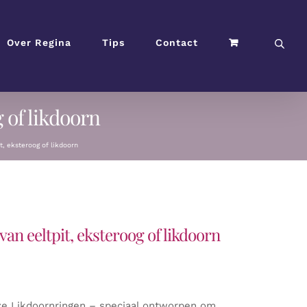
Over Regina
Tips
Contact
g of likdoorn
t, eksteroog of likdoorn
van eeltpit, eksteroog of likdoorn
nze Likdoornringen – speciaal ontworpen om