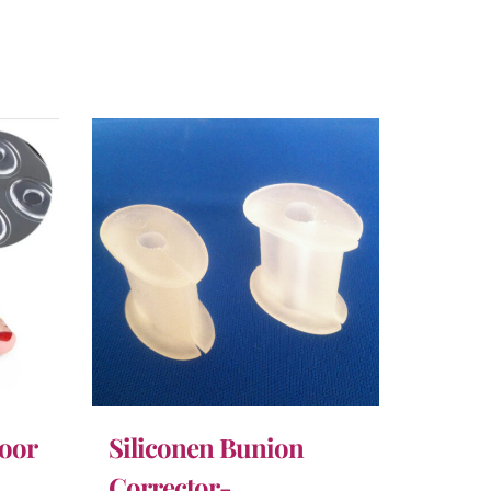
voor
Siliconen Bunion
Corrector-