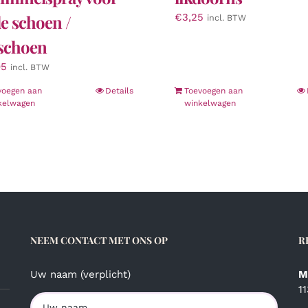
de schoen /
€
3,25
incl. BTW
schoen
95
incl. BTW
voegen aan
Details
Toevoegen aan
kelwagen
winkelwagen
NEEM CONTACT MET ONS OP
R
Uw naam (verplicht)
M
1