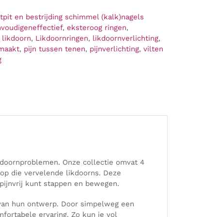
tpit en bestrijding schimmel (kalk)nagels
voudigeneffectief
,
eksteroog ringen
,
,
likdoorn
,
Likdoornringen
,
likdoornverlichting
,
maakt
,
pijn tussen tenen
,
pijnverlichting
,
vilten
g
ikdoornproblemen. Onze collectie omvat 4
 op die vervelende likdoorns. Deze
 pijnvrij kunt stappen en bewegen.
d van hun ontwerp. Door simpelweg een
fortabele ervaring. Zo kun je vol