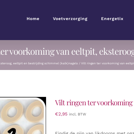
Home
Voetverzorging
Energetix
ter voorkoming van eeltpit, eksteroo
steroog, eeltpit en bestrijding schimmel (kalk)nagels
Vilt ringen ter voorkoming van eeltpi
Vilt ringen ter voorkoming 
€
2,95
incl. BTW
Eindig de pijn van likdoorns met o