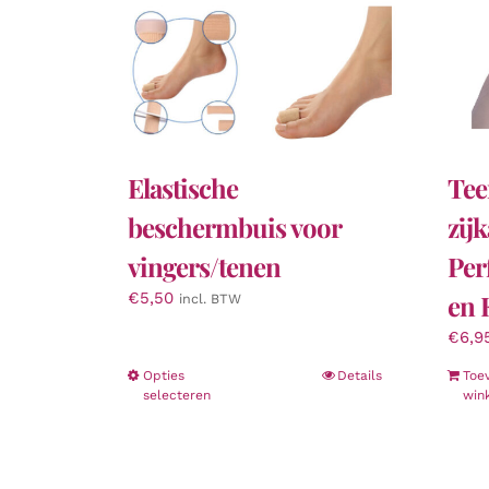
Elastische
Tee
beschermbuis voor
zij
vingers/tenen
Per
€
5,50
en 
incl. BTW
€
6,9
Dit
Opties
Details
Toe
selecteren
win
product
heeft
meerdere
variaties.