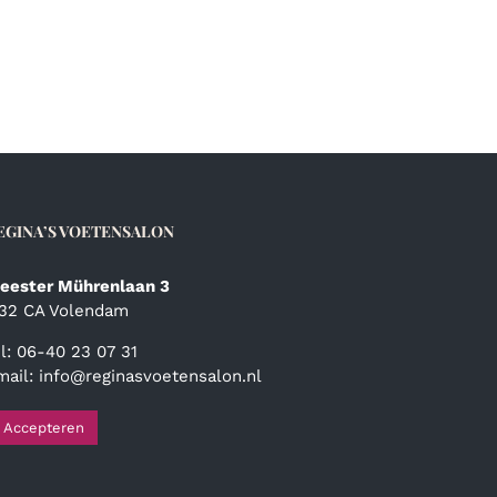
EGINA’S VOETENSALON
eester Mührenlaan 3
132 CA Volendam
el: 06-40 23 07 31
mail:
info@reginasvoetensalon.nl
Accepteren