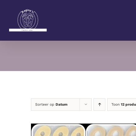
Ga
naar
inhoud
Sorteer op
Datum
Toon
12 prod