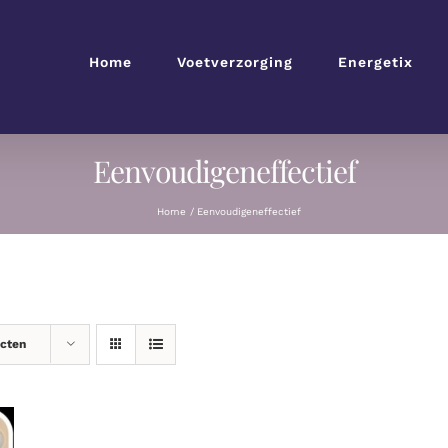
Home
Voetverzorging
Energetix
Eenvoudigeneffectief
Home
Eenvoudigeneffectief
ucten