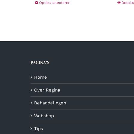
Dit
Opties selecteren
Details
product
heeft
meerdere
variaties.
Deze
optie
kan
gekozen
PAGINA’S
worden
op
de
Home
productpagina
Over Regina
Behandelingen
Webshop
Tips