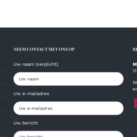
meerdere
variaties.
Deze
optie
kan
gekozen
worden
NEEM CONTACT MET ONS OP
R
op
de
productpagina
Uw naam (verplicht)
M
1
t
e
Uw e-mailadres
Uw bericht