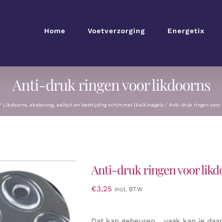
Home
Voetverzorging
Energetix
Anti-druk ringen voor likdoorns
Likdoorns, eksteroog, eeltpit en bestrijding schimmel (kalk)nagels
Anti-druk ringen voor
Anti-druk ringen voor lik
€
3,25
incl. BTW
Dat kan gebeuren… vaak kan je daa