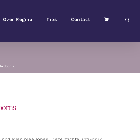
Over Regina
Tips
Contact
 likdoorns
doorns
r nog even mee lopen. Deze zachte anti-druk