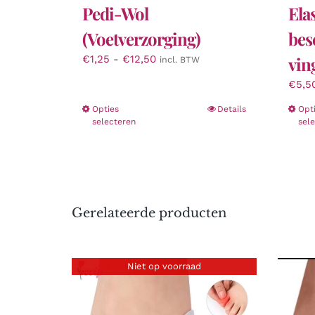
Pedi-Wol
Ela
(Voetverzorging)
bes
Prijsklasse:
€
1,25
-
€
12,50
vin
incl. BTW
€1,25
€
5,5
tot
€12,50
Dit
Opties
Details
Opt
selecteren
sel
product
heeft
meerdere
variaties.
Deze
optie
Gerelateerde producten
kan
gekozen
worden
op
Niet op voorraad
de
productpagina