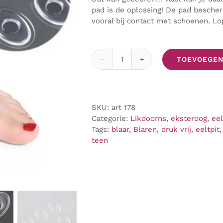
pad is de oplossing! De pad bescher
vooral bij contact met schoenen. Lo
TOEVOEGEN
Anti-
druk
ringen
voor
SKU:
art 178
likdoorns
Categorie:
Likdoorns, eksteroog, eel
aantal
Tags:
blaar
,
Blaren
,
druk vrij
,
eeltpit
teen