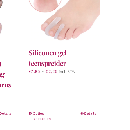
Siliconen gel
teenspreider
t
Prijsklasse:
€
1,95
-
€
2,25
ng –
incl. BTW
€1,95
orns
tot
€2,25
Dit
Details
Opties
Details
selecteren
product
heeft