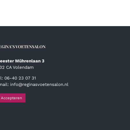
meerdere
variaties.
Deze
optie
kan
gekozen
worden
EGINA’S VOETENSALON
op
de
productpagina
eester Mührenlaan 3
132 CA Volendam
el: 06-40 23 07 31
mail:
info@reginasvoetensalon.nl
Accepteren