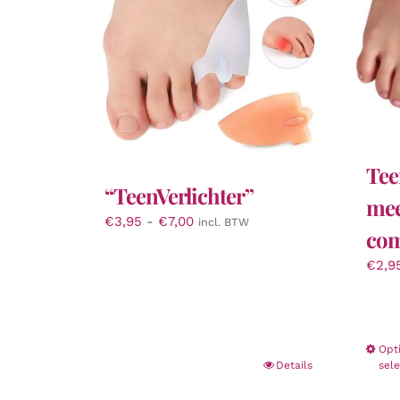
Tee
“TeenVerlichter”
mee
Prijsklasse:
€
3,95
-
€
7,00
incl. BTW
com
€3,95
tot
€
2,9
€7,00
Opt
Details
sel