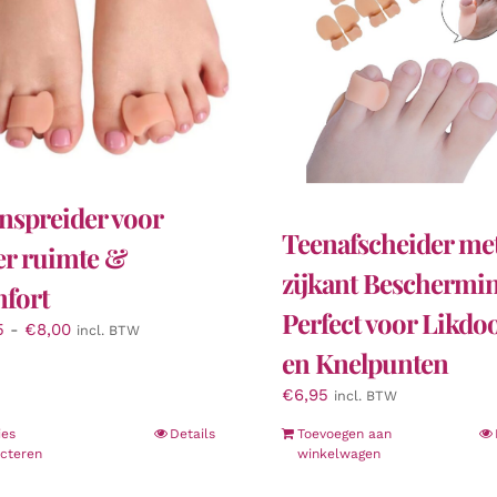
nspreider voor
Teenafscheider me
r ruimte &
zijkant Beschermi
fort
Perfect voor Likdo
Prijsklasse:
5
-
€
8,00
incl. BTW
€2,95
en Knelpunten
tot
€
6,95
incl. BTW
€8,00
Dit
ies
Details
Toevoegen aan
ecteren
winkelwagen
product
heeft