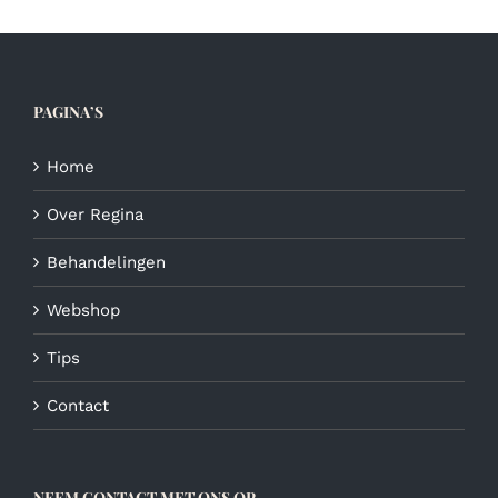
kan
gekozen
worden
op
de
PAGINA’S
productpagina
Home
Over Regina
Behandelingen
Webshop
Tips
Contact
NEEM CONTACT MET ONS OP