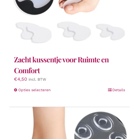
Zacht kussentje voor Ruimte en
Comfort
€
4,50
incl. BTW
Dit
Opties selecteren
Details
product
heeft
meerdere
variaties.
Deze
optie
kan