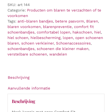
SKU:
art 144
Pasvorm
Categorie:
Producten om blaren te verzachten of te
en
voorkomen
Blarenpreventie
Tags:
anti-blaren bandjes
,
betere pasvorm
,
Blaren
,
aantal
blaren voorkomen
,
blarenpreventie
,
comfort fit
schoenbandjes
,
comfortabel lopen
,
hakschoen
,
hiel
,
hiel schoen
,
hielbescherming
,
lopen
,
open schoenen
blaren
,
schoen verkleiner
,
Schoenaccessoires
,
schoenbandjes
,
schoenen die kleiner maken
,
verstelbare schoenen
,
wandelen
Beschrijving
Aanvullende informatie
Beschrijving
Maak kennis met onze Comfort Fit