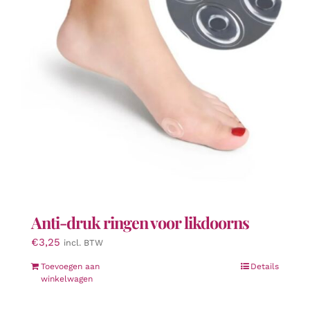
gekozen
worden
op
de
productpagina
Anti-druk ringen voor likdoorns
€
3,25
incl. BTW
Toevoegen aan
Details
winkelwagen