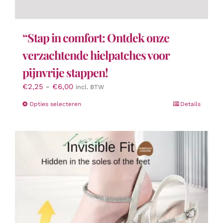
“Stap in comfort: Ontdek onze
verzachtende hielpatches voor
pijnvrije stappen!
Prijsklasse:
€
2,25
-
€
6,00
incl. BTW
€2,25
Dit
Opties selecteren
Details
tot
product
€6,00
heeft
meerdere
variaties.
Deze
optie
kan
gekozen
worden
op