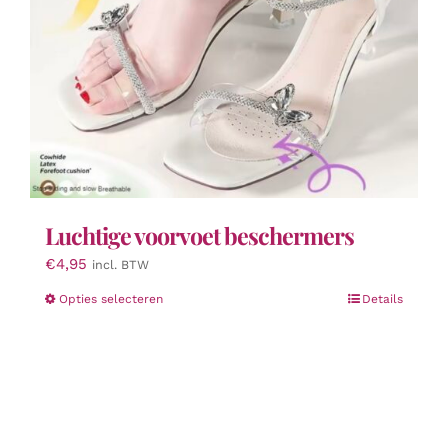
de
productpagina
Luchtige voorvoet beschermers
€
4,95
incl. BTW
Dit
Opties selecteren
Details
product
heeft
meerdere
variaties.
Deze
optie