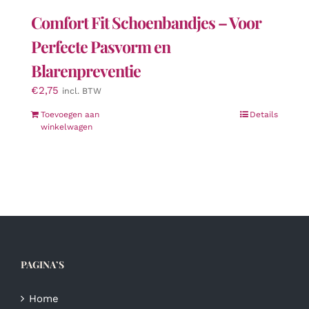
Comfort Fit Schoenbandjes – Voor
Perfecte Pasvorm en
Blarenpreventie
€
2,75
incl. BTW
Toevoegen aan
Details
winkelwagen
PAGINA’S
Home