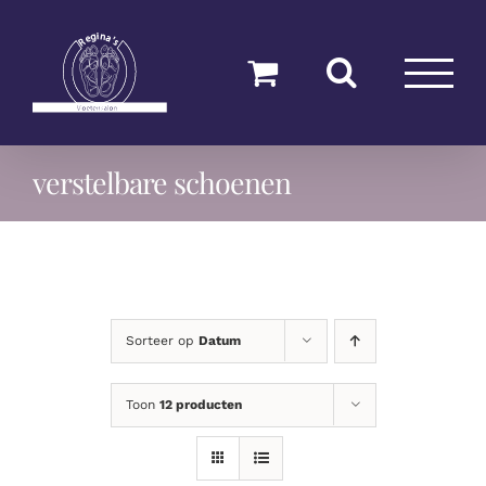
Ga
naar
inhoud
verstelbare schoenen
Sorteer op
Datum
Toon
12 producten