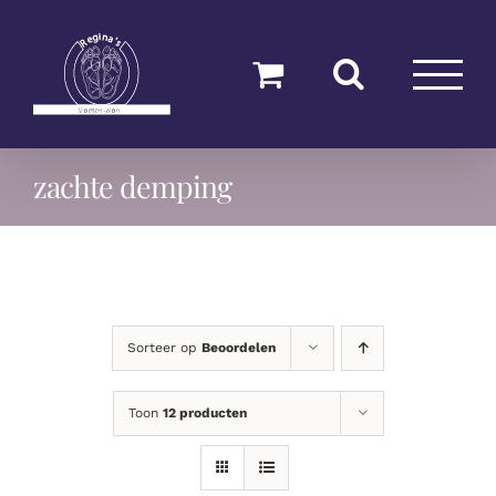
Ga
naar
inhoud
zachte demping
Sorteer op
Beoordelen
Toon
12 producten