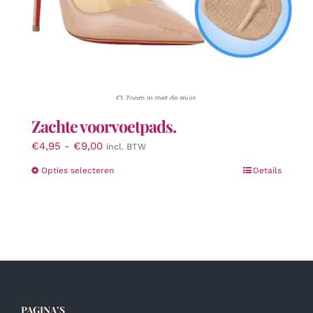
Zachte voorvoetpads.
Prijsklasse:
€
4,95
-
€
9,00
incl. BTW
€4,95
Dit
Opties selecteren
Details
tot
product
€9,00
heeft
meerdere
variaties.
Deze
optie
kan
gekozen
PAGINA’S
worden