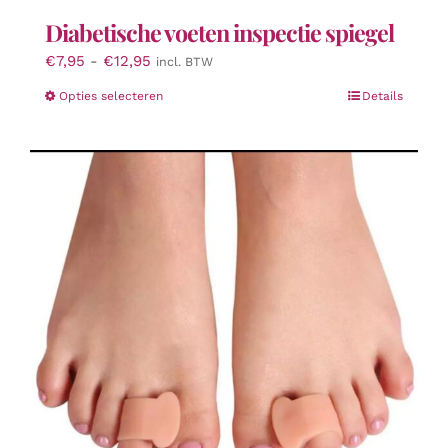
Diabetische voeten inspectie spiegel
Prijsklasse:
€
7,95
-
€
12,95
incl. BTW
€7,95
Dit
Opties selecteren
Details
tot
product
€12,95
heeft
meerdere
variaties.
Deze
optie
kan
gekozen
worden
op
de
productpagina