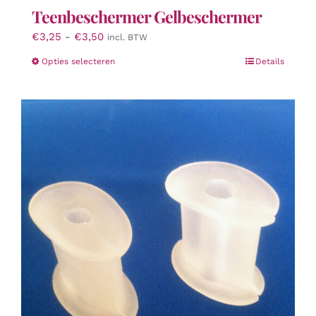
Teenbeschermer Gelbeschermer
Prijsklasse:
€
3,25
-
€
3,50
incl. BTW
€3,25
Dit
Opties selecteren
Details
tot
product
€3,50
heeft
meerdere
variaties.
Deze
optie
kan
gekozen
worden
op
de
productpagina