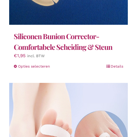
Siliconen Bunion Corrector-
Comfortabele Scheiding & Steun
€
1,95
incl. BTW
Dit
Opties selecteren
Details
product
heeft
meerdere
variaties.
Deze
optie
kan
gekozen
worden
op