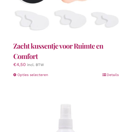
Zacht kussentje voor Ruimte en
Comfort
€
4,50
incl. BTW
Dit
Opties selecteren
Details
product
heeft
meerdere
variaties.
Deze
optie
kan
gekozen