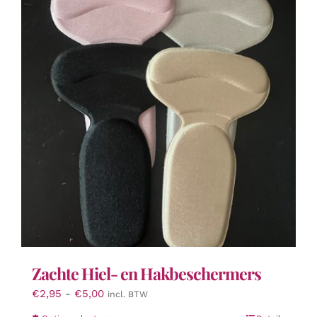
Zachte Hiel- en Hakbeschermers
Prijsklasse:
€
2,95
-
€
5,00
incl. BTW
€2,95