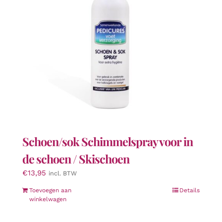
worden
op
de
productpagina
Schoen/sok Schimmelspray voor in
de schoen / Skischoen
€
13,95
incl. BTW
Toevoegen aan
Details
winkelwagen