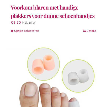
Voorkom blaren met handige
plakkers voor dunne schoenbandjes
€
3,50
incl. BTW
Dit
Opties selecteren
Details
product
heeft
meerdere
variaties.
Deze
optie
kan
gekozen
worden
op
de
productpagina