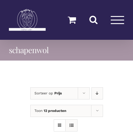
Ga
naar
inhoud
schapenwol
Sorteer op
Prijs
Toon
12 producten