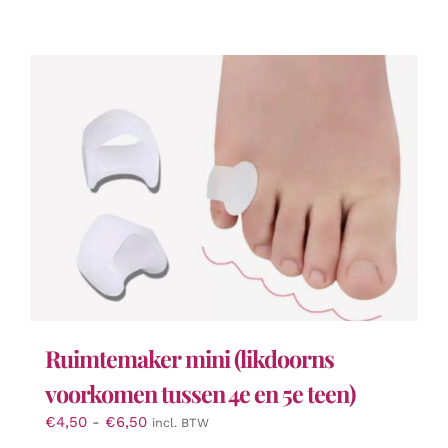
Ruimtemaker mini (likdoorns
voorkomen tussen 4e en 5e teen)
Prijsklasse:
€
4,50
-
€
6,50
incl. BTW
€4,50