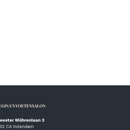
EGINA’S VOETENSALON
eester Mührenlaan 3
132 CA Volendam