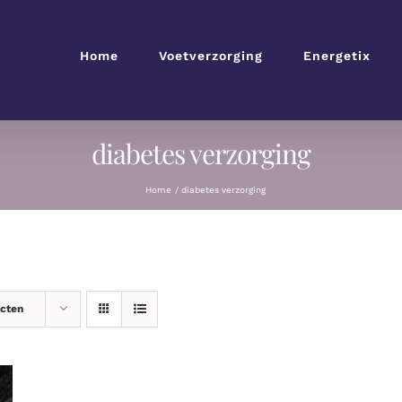
Home
Voetverzorging
Energetix
diabetes verzorging
Home
diabetes verzorging
ucten