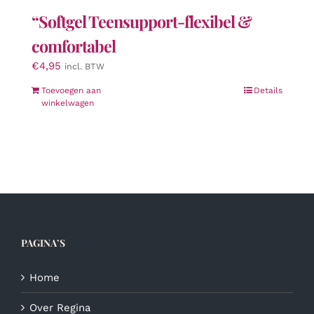
“Softgel Teensupport-flexibel &
comfortabel
€
4,95
incl. BTW
Toevoegen aan
Details
winkelwagen
PAGINA’S
Home
Over Regina