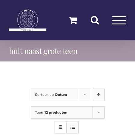
Ga
naar
inhoud
bult naast grote teen
Sorteer op
Datum
Toon
12 producten