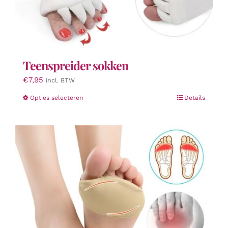
Teenspreider sokken
€
7,95
incl. BTW
Dit
Opties selecteren
Details
product
heeft
meerdere
variaties.
Deze
optie
kan
gekozen
worden
op
de