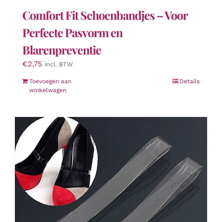
Comfort Fit Schoenbandjes – Voor
Perfecte Pasvorm en
Blarenpreventie
€
2,75
incl. BTW
Toevoegen aan
Details
winkelwagen