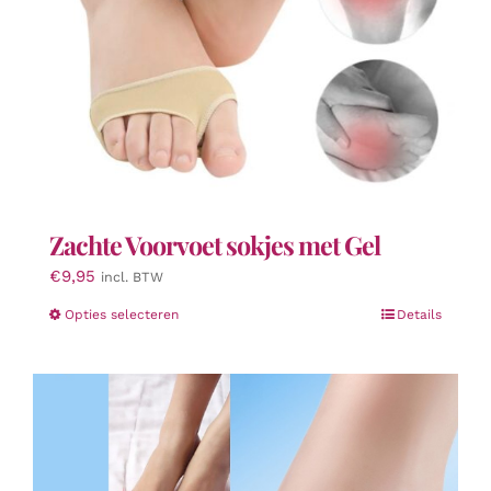
productpagina
Zachte Voorvoet sokjes met Gel
€
9,95
incl. BTW
Dit
Opties selecteren
Details
product
heeft
meerdere
variaties.
Deze
optie
kan