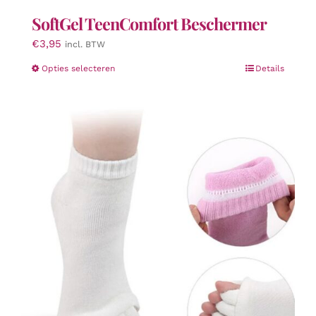
SoftGel TeenComfort Beschermer
€
3,95
incl. BTW
Dit
Opties selecteren
Details
product
heeft
meerdere
variaties.
Deze
optie
kan
gekozen
worden
op
de
productpagina