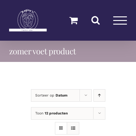
Ga
naar
inhoud
zomer voet product
Sorteer op
Datum
Toon
12 producten