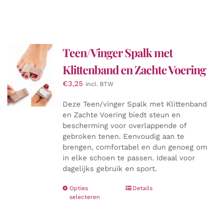
Teen/Vinger Spalk met
Klittenband en Zachte Voering
€
3,25
incl. BTW
Deze Teen/vinger Spalk met Klittenband
en Zachte Voering biedt steun en
bescherming voor overlappende of
gebroken tenen. Eenvoudig aan te
brengen, comfortabel en dun genoeg om
in elke schoen te passen. Ideaal voor
dagelijks gebruik en sport.
Dit
Opties
Details
selecteren
product
heeft