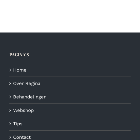
meerdere
variaties.
Deze
optie
kan
gekozen
worden
op
PAGINA’S
de
productpagina
Home
Over Regina
Behandelingen
Webshop
Tips
Contact