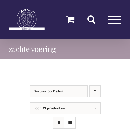
Ga
naar
inhoud
zachte voering
Sorteer op
Datum
Toon
12 producten