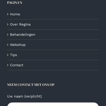
PAGINA’S
worden
op
de
Home
productpagina
Over Regina
Behandelingen
Webshop
Tips
Contact
NEEM CONTACT MET ONS OP
Uw naam (verplicht)