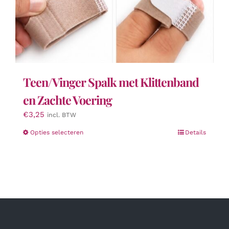
Teen/Vinger Spalk met Klittenband
en Zachte Voering
€
3,25
incl. BTW
Dit
Opties selecteren
Details
product
heeft
meerdere
variaties.
Deze
optie
kan
gekozen