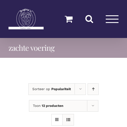
Ga
naar
inhoud
zachte voering
Sorteer op
Populariteit
Toon
12 producten