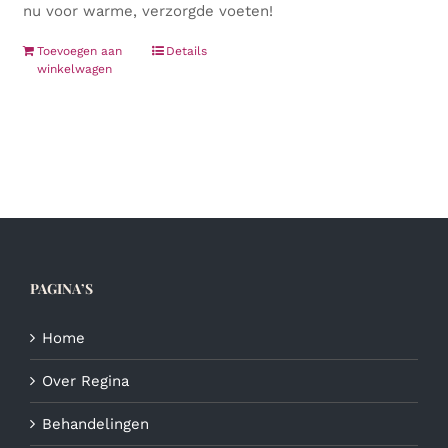
nu voor warme, verzorgde voeten!
Toevoegen aan
Details
winkelwagen
PAGINA’S
Home
Over Regina
Behandelingen