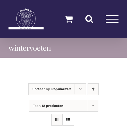
Ga
naar
inhoud
wintervoeten
Sorteer op
Populariteit
Toon
12 producten