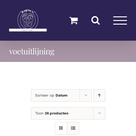
Ga
naar
inhoud
voetuitlijning
Sorteer op
Datum
Toon
36 producten