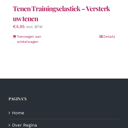
Tenen Trainingselastiek – Versterk
uw tenen
€
4,95
incl. BTW
Toevoegen aan
Details
winkelwagen
PAGINA’S
Home
Over Regina