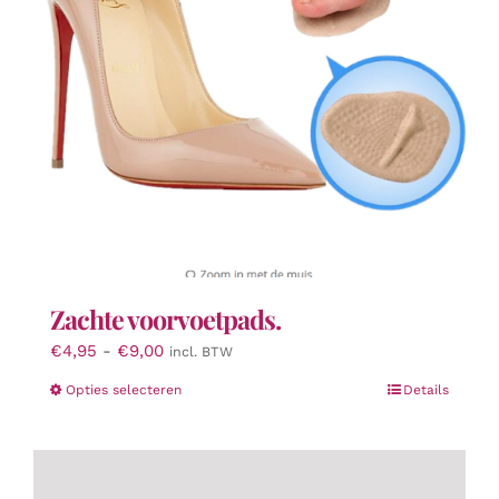
worden
op
de
productpagina
Zachte voorvoetpads.
Prijsklasse:
€
4,95
-
€
9,00
incl. BTW
€4,95
Dit
Opties selecteren
Details
tot
product
€9,00
heeft
meerdere
variaties.