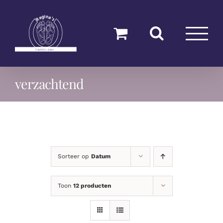
Ga
naar
inhoud
verzachtend
Sorteer op
Datum
Toon
12 producten