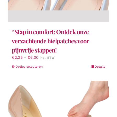
“Stap in comfort: Ontdek onze
verzachtende hielpatches voor
pijnvrije stappen!
Prijsklasse:
€
2,25
-
€
6,00
incl. BTW
€2,25
Dit
Opties selecteren
Details
tot
product
€6,00
heeft
meerdere
variaties.
Deze
optie
kan
gekozen