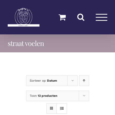
Ga
naar
inhoud
straat voelen
Sorteer op
Datum
Toon
12 producten