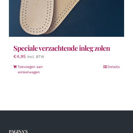
Speciale verzachtende inleg zolen
€
4,95
incl. BTW
Toevoegen aan
Details
winkelwagen
PAGINA’S