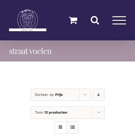
Ga
naar
inhoud
straat voelen
Sorteer op
Prijs
Toon
12 producten