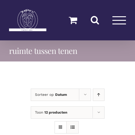
Ga
naar
inhoud
ruimte tussen tenen
Sorteer op
Datum
Toon
12 producten