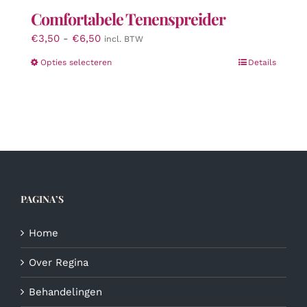
Comfortabele Tenenspreider
Prijsklasse:
€
3,50
-
€
6,50
incl. BTW
€3,50
Dit
Opties selecteren
Details
tot
product
€6,50
heeft
meerdere
variaties.
Deze
optie
kan
gekozen
PAGINA’S
worden
op
de
Home
productpagina
Over Regina
Behandelingen