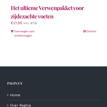
Het ultieme Verwenpakket voor
zijdezachte voeten
€
21,95
incl. BTW
Toevoegen aan
Details
winkelwagen
PAGINA’S
Home
Over Regina