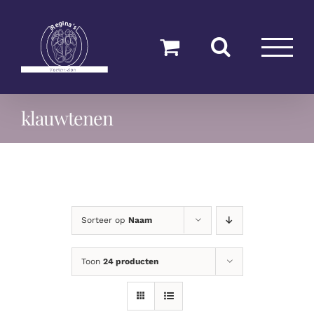
Ga
naar
inhoud
klauwtenen
Sorteer op
Naam
Toon
24 producten