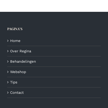
variaties.
Deze
optie
kan
gekozen
PAGINA’S
worden
op
de
Home
productpagina
Over Regina
Behandelingen
Webshop
Tips
Contact