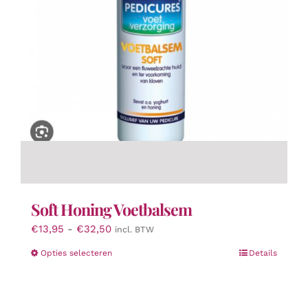
Soft Honing Voetbalsem
Prijsklasse:
€
13,95
-
€
32,50
incl. BTW
€13,95
Dit
Opties selecteren
Details
tot
product
€32,50
heeft
meerdere