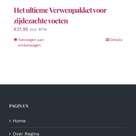
Het ultieme Verwenpakket voor
zijdezachte voeten
€
21,95
incl. BTW
Toevoegen aan
Details
winkelwagen
PAGINA’S
Home
Over Regina