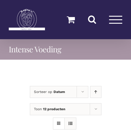
Ga
naar
inhoud
Intense Voeding
Sorteer op
Datum
Toon
12 producten