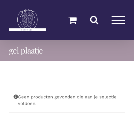
Ga
naar
inhoud
gel plaatje
Geen producten gevonden die aan je selectie
voldoen.