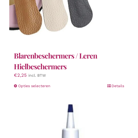
Blarenbeschermers / Leren
Hielbeschermers
€
2,25
incl. BTW
Dit
Opties selecteren
Details
product
heeft
meerdere
variaties.
Deze
optie
kan