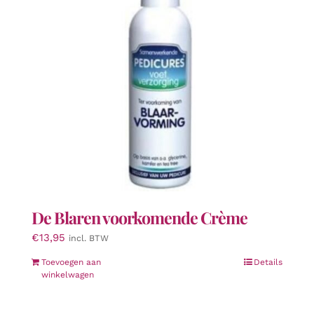
gekozen
worden
op
de
productpagina
De Blaren voorkomende Crème
€
13,95
incl. BTW
Toevoegen aan
Details
winkelwagen