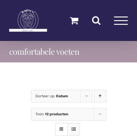
Ga
naar
inhoud
comfortabele voeten
Sorteer op
Datum
Toon
12 producten