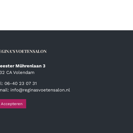
EGINA’S VOETENSALON
eester Mührenlaan 3
132 CA Volendam
el: 06-40 23 07 31
mail:
info@reginasvoetensalon.nl
Accepteren