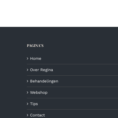
€12,50
heeft
meerdere
variaties.
Deze
optie
kan
gekozen
PAGINA’S
worden
op
de
Home
productpagina
Over Regina
Behandelingen
Webshop
Tips
Contact