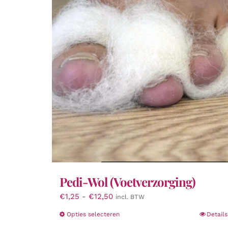
Pedi-Wol (Voetverzorging)
Prijsklasse:
€
1,25
-
€
12,50
incl. BTW
€1,25
Dit
Opties selecteren
Details
tot
product