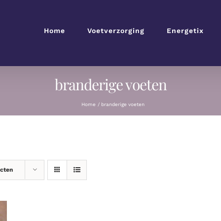
Home
Voetverzorging
Energetix
branderige voeten
Home
branderige voeten
ucten