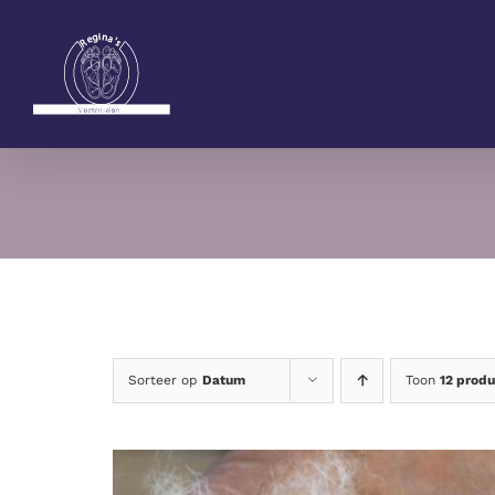
Ga
naar
inhoud
Sorteer op
Datum
Toon
12 prod