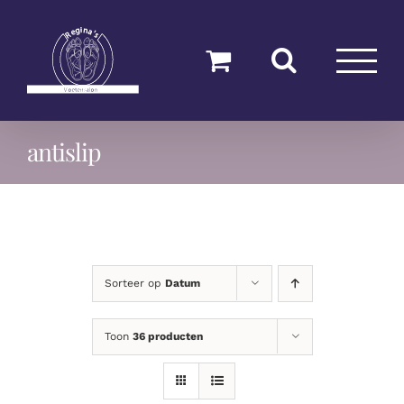
Ga
naar
inhoud
antislip
Sorteer op
Datum
Toon
36 producten