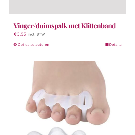
Vinger/duimspalk met Klittenband
€
3,95
incl. BTW
Dit
Opties selecteren
Details
product
heeft
meerdere
variaties.
Deze
optie
kan
gekozen
worden
op
de
productpagina