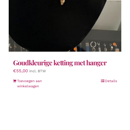
Goudkleurige ketting met hanger
€
55,00
incl. BTW
Toevoegen aan
Details
winkelwagen