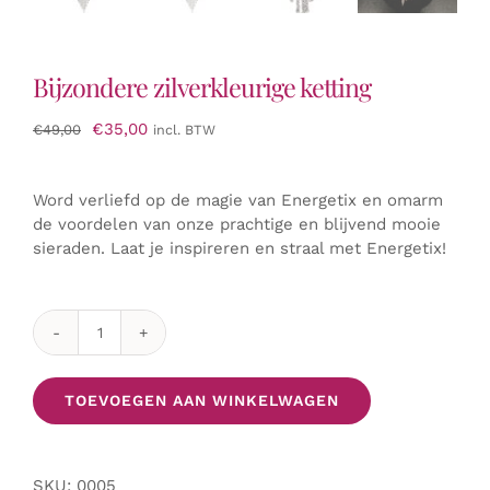
Bijzondere zilverkleurige ketting
Oorspronkelijke
Huidige
€
35,00
€
49,00
incl. BTW
prijs
prijs
was:
is:
Word verliefd op de magie van Energetix en omarm
€49,00.
€35,00.
de voordelen van onze prachtige en blijvend mooie
sieraden. Laat je inspireren en straal met Energetix!
Bijzondere
zilverkleurige
ketting
TOEVOEGEN AAN WINKELWAGEN
aantal
SKU:
0005