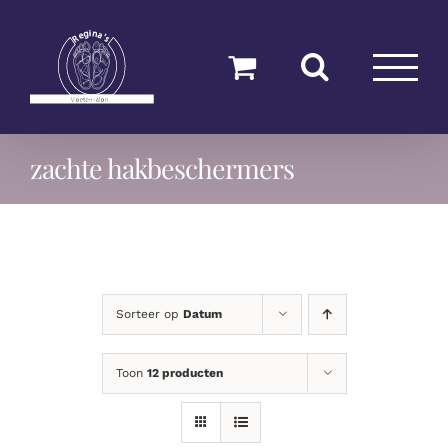
Ga
naar
inhoud
zachte hakbeschermers
Sorteer op
Datum
Toon
12 producten