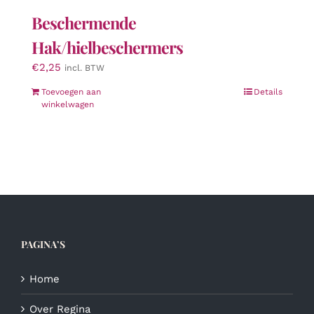
Beschermende
Hak/hielbeschermers
€
2,25
incl. BTW
Toevoegen aan
Details
winkelwagen
PAGINA’S
Home
Over Regina