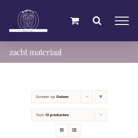
Ga
naar
inhoud
zacht materiaal
Sorteer op
Datum
Toon
12 producten