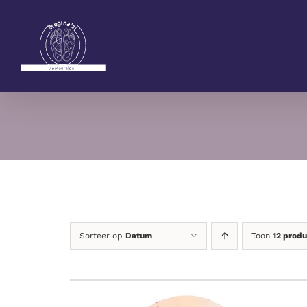
Ga
naar
inhoud
Sorteer op
Datum
Toon
12 prod