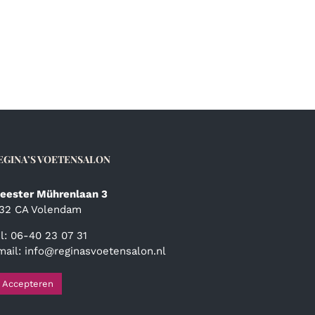
EGINA’S VOETENSALON
eester Mührenlaan 3
132 CA Volendam
el: 06-40 23 07 31
mail:
info@reginasvoetensalon.nl
Accepteren