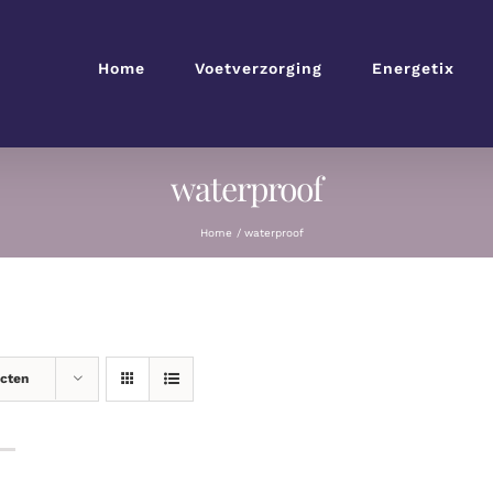
Home
Voetverzorging
Energetix
waterproof
Home
waterproof
ucten